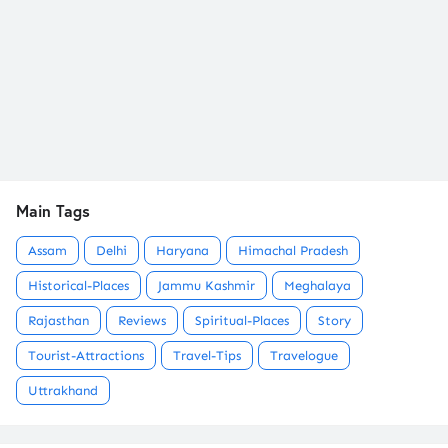
Main Tags
Assam
Delhi
Haryana
Himachal Pradesh
Historical-Places
Jammu Kashmir
Meghalaya
Rajasthan
Reviews
Spiritual-Places
Story
Tourist-Attractions
Travel-Tips
Travelogue
Uttrakhand