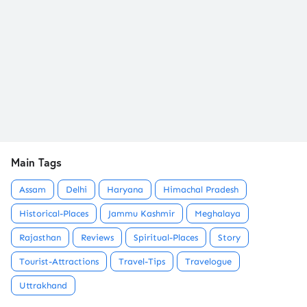
Main Tags
Assam
Delhi
Haryana
Himachal Pradesh
Historical-Places
Jammu Kashmir
Meghalaya
Rajasthan
Reviews
Spiritual-Places
Story
Tourist-Attractions
Travel-Tips
Travelogue
Uttrakhand