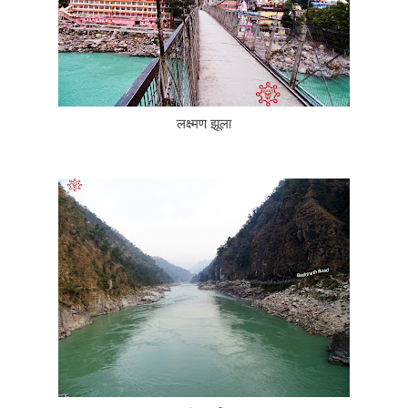
लक्ष्मण झूला