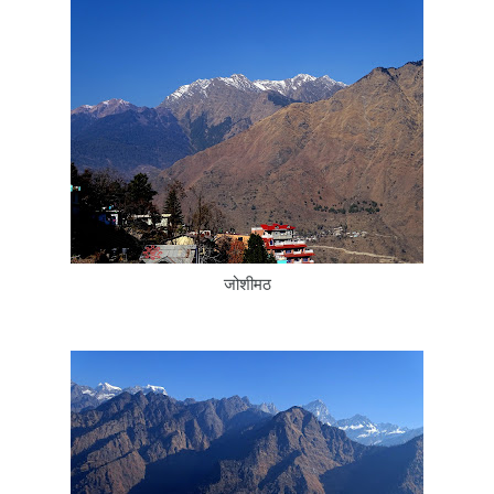
जोशीमठ