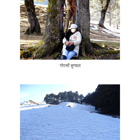
गोरसों बुग्याल