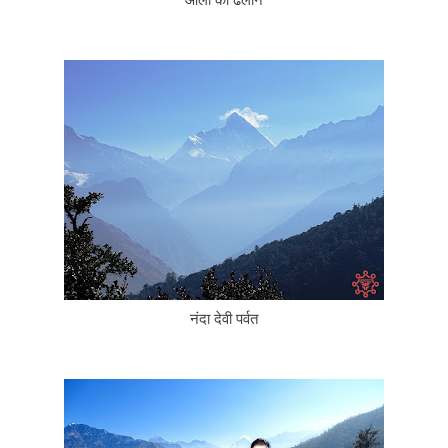
औली की ढलानें
नंदा देवी पर्वत