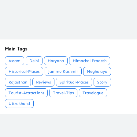
Main Tags
Assam
Delhi
Haryana
Himachal Pradesh
Historical-Places
Jammu Kashmir
Meghalaya
Rajasthan
Reviews
Spiritual-Places
Story
Tourist-Attractions
Travel-Tips
Travelogue
Uttrakhand