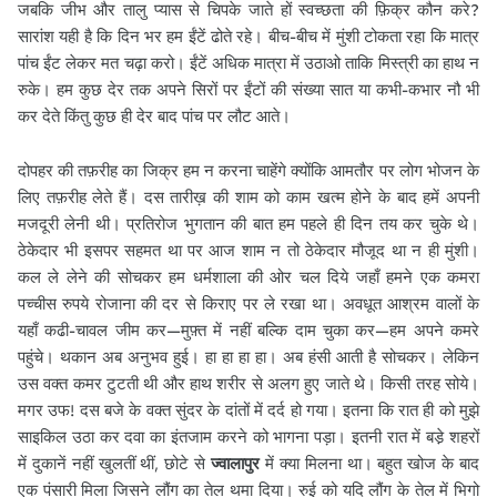
जबकि जीभ और तालु प्यास से चिपके जाते हों स्वच्छता की फ़िक्र कौन करे?
सारांश यही है कि दिन भर हम ईंटें ढोते रहे। बीच-बीच में मुंशी टोकता रहा कि मात्र
पांच ईंट लेकर मत चढ़ा करो। ईंटें अधिक मात्रा में उठाओ ताकि मिस्त्री का हाथ न
रुके। हम कुछ देर तक अपने सिरों पर ईंटों की संख्या सात या कभी-कभार नौ भी
कर देते किंतु कुछ ही देर बाद पांच पर लौट आते।
दोपहर की तफ़रीह का जिक्र हम न करना चाहेंगे क्योंकि आमतौर पर लोग भोजन के
लिए तफ़रीह लेते हैं। दस तारीख़ की शाम को काम खत्म होने के बाद हमें अपनी
मजदूरी लेनी थी। प्रतिरोज भुगतान की बात हम पहले ही दिन तय कर चुके थे।
ठेकेदार भी इसपर सहमत था पर आज शाम न तो ठेकेदार मौजूद था न ही मुंशी।
कल ले लेने की सोचकर हम धर्मशाला की ओर चल दिये जहाँ हमने एक कमरा
पच्चीस रुपये रोजाना की दर से किराए पर ले रखा था। अवधूत आश्रम वालों के
यहाँ कढी-चावल जीम कर—मुफ़्त में नहीं बल्कि दाम चुका कर—हम अपने कमरे
पहुंचे। थकान अब अनुभव हुई। हा हा हा हा। अब हंसी आती है सोचकर। लेकिन
उस वक्त कमर टुटती थी और हाथ शरीर से अलग हुए जाते थे। किसी तरह सोये।
मगर उफ! दस बजे के वक्त सुंदर के दांतों में दर्द हो गया। इतना कि रात ही को मुझे
साइकिल उठा कर दवा का इंतजाम करने को भागना पड़ा। इतनी रात में बडे़ शहरों
में दुकानें नहीं खुलतीं थीं, छोटे से
ज्वालापुर
में क्या मिलना था। बहुत खोज के बाद
एक पंसारी मिला जिसने लौंग का तेल थमा दिया। रुई को यदि लौंग के तेल में भिगो