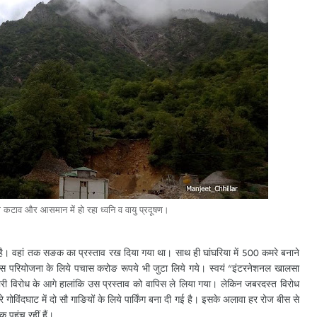
ा कटाव और आसमान में हो रहा ध्वनि व वायु प्रदूषण।
ब है। वहां तक सङक का प्रस्ताव रख दिया गया था। साथ ही घांघरिया में 500 कमरे बनाने
े इस परियोजना के लिये पचास करोङ रूपये भी जुटा लिये गये। स्वयं “इंटरनेशनल खालसा
 भारी विरोध के आगे हालांकि उस प्रस्ताव को वापिस ले लिया गया। लेकिन जबरदस्त विरोध
ोविंदघाट में दो सौ गाङियों के लिये पार्किंग बना दी गई है। इसके अलावा हर रोज बीस से
 पहुंच रहीं हैं।